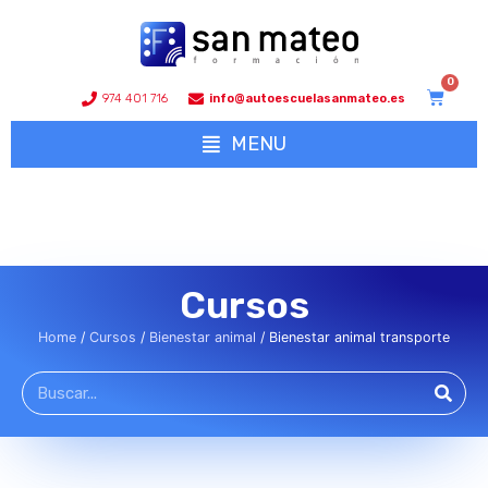
974 401 716
info@autoescuelasanmateo.es
MENU
Cursos
Home
/
Cursos
/
Bienestar animal
/ Bienestar animal transporte